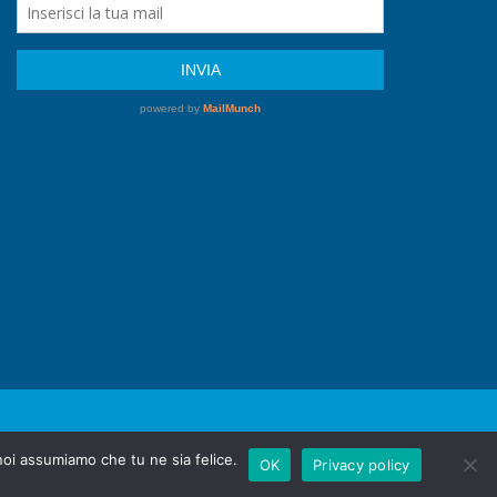
47890 San Marino | COE SM2640
 noi assumiamo che tu ne sia felice.
OK
Privacy policy