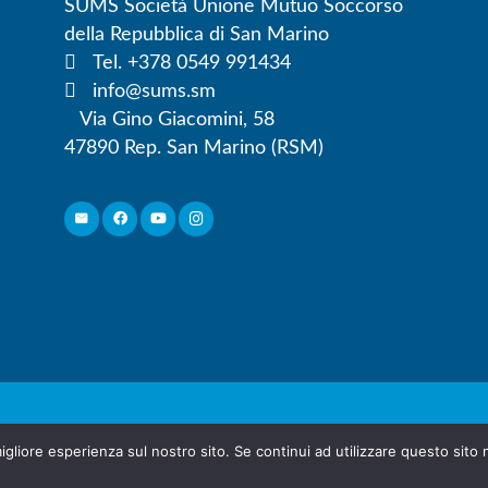
SUMS Società Unione Mutuo Soccorso
della Repubblica di San Marino
Tel. +378 0549 991434
info@sums.sm
Via Gino Giacomini, 58
47890 Rep. San Marino (RSM)
o Repubblica di San Marino | Via Gino Giacomini 58 – 
igliore esperienza sul nostro sito. Se continui ad utilizzare questo sito