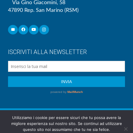
Via Gino Giacomini, 58
47890 Rep. San Marino (RSM)
ISCRIVITI ALLA NEWSLETTER
Utilizziamo i cookie per essere sicuri che tu possa avere la
Società Unione Mutuo Soccorso Repubblica di
migliore esperienza sul nostro sito. Se continui ad utilizzare
San Marino | Via Gino Giacomini 58 – 47890 San
questo sito noi assumiamo che tu ne sia felice.