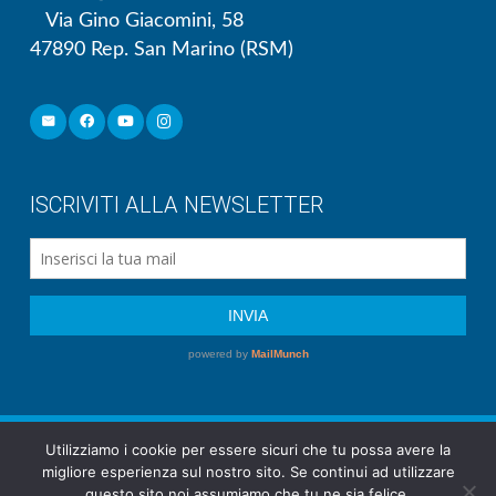
Via Gino Giacomini, 58
47890 Rep. San Marino (RSM)
ISCRIVITI ALLA NEWSLETTER
Utilizziamo i cookie per essere sicuri che tu possa avere la
Società Unione Mutuo Soccorso Repubblica di
migliore esperienza sul nostro sito. Se continui ad utilizzare
San Marino | Via Gino Giacomini 58 – 47890 San
questo sito noi assumiamo che tu ne sia felice.