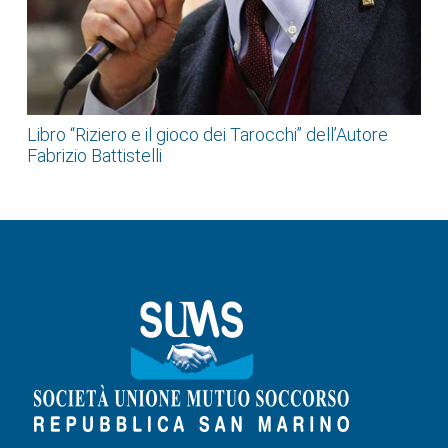
Libro “Riziero e il gioco dei Tarocchi” dell’Autore
Fabrizio Battistelli