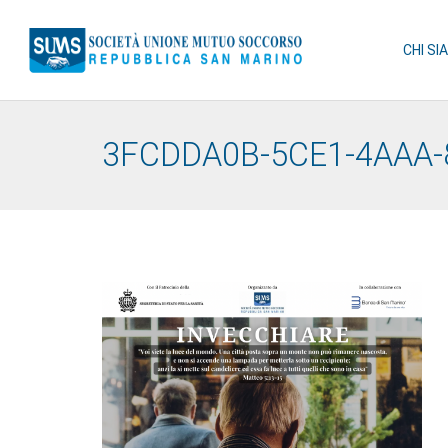
CHI SI
3FCDDA0B-5CE1-4AAA-