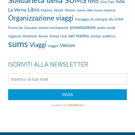
Solidarietà della SUMS
foto
India
Gino Zani
Libro
La Verna
Malesia
Monet
Mostre
nuove idee nuove imprese
Organizzazione viaggi
Passaggio di consegne alla SUMS
presentazione
Penna San Giovanni
premio meritamente
quote sociali
san marino
reggenza
Relazione
Renoir
Rotary Club
startup
sudafrica
sums
Viaggi
Vietnam
viaggio
ISCRIVITI ALLA NEWSLETTER