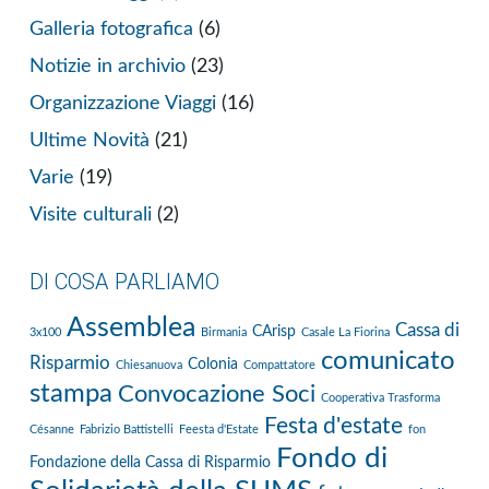
Galleria fotografica
(6)
Notizie in archivio
(23)
Organizzazione Viaggi
(16)
Ultime Novità
(21)
Varie
(19)
Visite culturali
(2)
DI COSA PARLIAMO
Assemblea
Cassa di
CArisp
3x100
Birmania
Casale La Fiorina
comunicato
Risparmio
Colonia
Chiesanuova
Compattatore
stampa
Convocazione Soci
Cooperativa Trasforma
Festa d'estate
Césanne
Fabrizio Battistelli
Feesta d'Estate
fon
Fondo di
Fondazione della Cassa di Risparmio