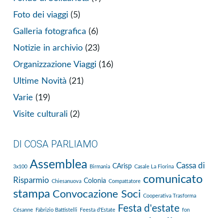
Foto dei viaggi
(5)
Galleria fotografica
(6)
Notizie in archivio
(23)
Organizzazione Viaggi
(16)
Ultime Novità
(21)
Varie
(19)
Visite culturali
(2)
DI COSA PARLIAMO
Assemblea
Cassa di
CArisp
3x100
Birmania
Casale La Fiorina
comunicato
Risparmio
Colonia
Chiesanuova
Compattatore
stampa
Convocazione Soci
Cooperativa Trasforma
Festa d'estate
Césanne
Fabrizio Battistelli
Feesta d'Estate
fon