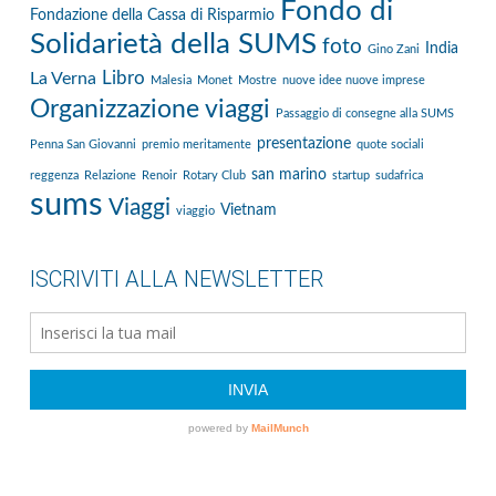
Fondo di
Fondazione della Cassa di Risparmio
Solidarietà della SUMS
foto
India
Gino Zani
Libro
La Verna
Malesia
Monet
Mostre
nuove idee nuove imprese
Organizzazione viaggi
Passaggio di consegne alla SUMS
presentazione
Penna San Giovanni
premio meritamente
quote sociali
san marino
reggenza
Relazione
Renoir
Rotary Club
startup
sudafrica
sums
Viaggi
Vietnam
viaggio
ISCRIVITI ALLA NEWSLETTER