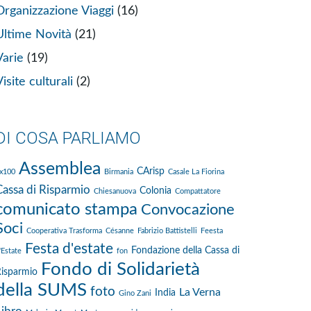
Organizzazione Viaggi
(16)
Ultime Novità
(21)
Varie
(19)
isite culturali
(2)
DI COSA PARLIAMO
Assemblea
CArisp
x100
Birmania
Casale La Fiorina
Cassa di Risparmio
Colonia
Chiesanuova
Compattatore
comunicato stampa
Convocazione
Soci
Cooperativa Trasforma
Césanne
Fabrizio Battistelli
Feesta
Festa d'estate
Fondazione della Cassa di
'Estate
fon
Fondo di Solidarietà
isparmio
della SUMS
foto
La Verna
India
Gino Zani