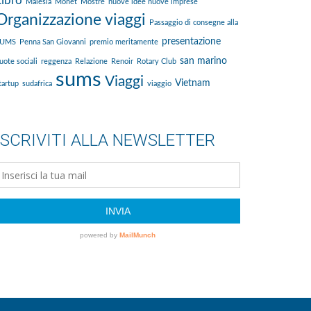
Libro
Malesia
Monet
Mostre
nuove idee nuove imprese
Organizzazione viaggi
Passaggio di consegne alla
presentazione
SUMS
Penna San Giovanni
premio meritamente
san marino
uote sociali
reggenza
Relazione
Renoir
Rotary Club
sums
Viaggi
Vietnam
tartup
sudafrica
viaggio
ISCRIVITI ALLA NEWSLETTER