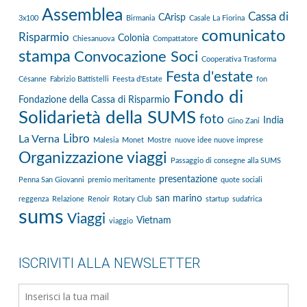
Assemblea
Cassa di
CArisp
3x100
Birmania
Casale La Fiorina
comunicato
Risparmio
Colonia
Chiesanuova
Compattatore
stampa
Convocazione Soci
Cooperativa Trasforma
Festa d'estate
Césanne
Fabrizio Battistelli
Feesta d'Estate
fon
Fondo di
Fondazione della Cassa di Risparmio
Solidarietà della SUMS
foto
India
Gino Zani
Libro
La Verna
Malesia
Monet
Mostre
nuove idee nuove imprese
Organizzazione viaggi
Passaggio di consegne alla SUMS
presentazione
Penna San Giovanni
premio meritamente
quote sociali
san marino
reggenza
Relazione
Renoir
Rotary Club
startup
sudafrica
sums
Viaggi
Vietnam
viaggio
ISCRIVITI ALLA NEWSLETTER