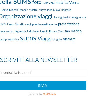
della SUMS
foto
La Verna
India
Gino Zani
Libro
Malesia
Monet
Mostre
nuove idee nuove imprese
Organizzazione viaggi
Passaggio di consegne alla
presentazione
SUMS
Penna San Giovanni
premio meritamente
san marino
uote sociali
reggenza
Relazione
Renoir
Rotary Club
sums
Viaggi
Vietnam
tartup
sudafrica
viaggio
ISCRIVITI ALLA NEWSLETTER