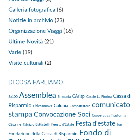
Galleria fotografica
(6)
Notizie in archivio
(23)
Organizzazione Viaggi
(16)
Ultime Novità
(21)
Varie
(19)
Visite culturali
(2)
DI COSA PARLIAMO
Assemblea
Cassa di
CArisp
3x100
Birmania
Casale La Fiorina
comunicato
Risparmio
Colonia
Chiesanuova
Compattatore
stampa
Convocazione Soci
Cooperativa Trasforma
Festa d'estate
Césanne
Fabrizio Battistelli
Feesta d'Estate
fon
Fondo di
Fondazione della Cassa di Risparmio