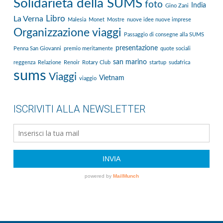
Solidarietà della SUMS
foto
India
Gino Zani
Libro
La Verna
Malesia
Monet
Mostre
nuove idee nuove imprese
Organizzazione viaggi
Passaggio di consegne alla SUMS
presentazione
Penna San Giovanni
premio meritamente
quote sociali
san marino
reggenza
Relazione
Renoir
Rotary Club
startup
sudafrica
sums
Viaggi
Vietnam
viaggio
ISCRIVITI ALLA NEWSLETTER