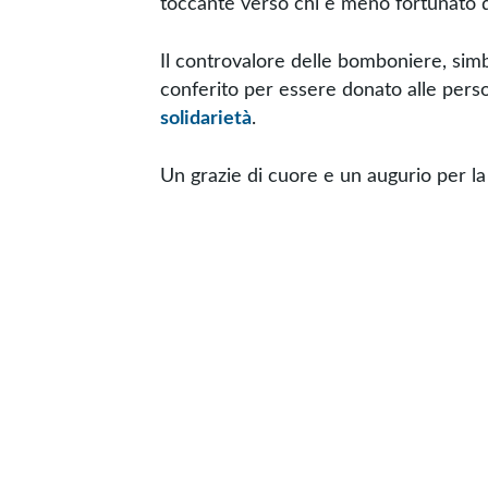
toccante verso chi è meno fortunato di 
Il controvalore delle bomboniere, simbo
conferito per essere donato alle pers
solidarietà
.
Un grazie di cuore e un augurio per la 