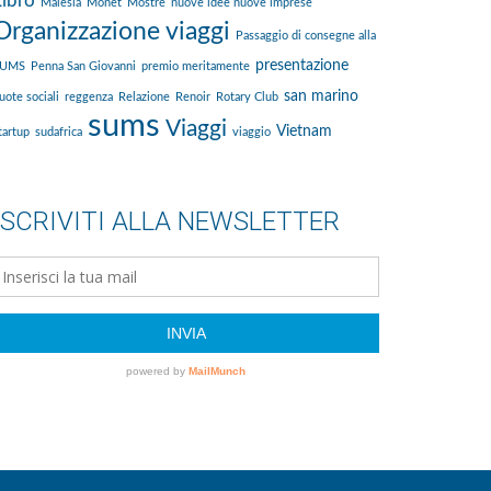
Libro
Malesia
Monet
Mostre
nuove idee nuove imprese
Organizzazione viaggi
Passaggio di consegne alla
presentazione
SUMS
Penna San Giovanni
premio meritamente
san marino
uote sociali
reggenza
Relazione
Renoir
Rotary Club
sums
Viaggi
Vietnam
tartup
sudafrica
viaggio
ISCRIVITI ALLA NEWSLETTER