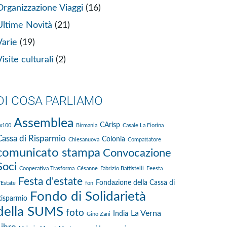
Organizzazione Viaggi
(16)
Ultime Novità
(21)
Varie
(19)
isite culturali
(2)
DI COSA PARLIAMO
Assemblea
CArisp
x100
Birmania
Casale La Fiorina
Cassa di Risparmio
Colonia
Chiesanuova
Compattatore
comunicato stampa
Convocazione
Soci
Cooperativa Trasforma
Césanne
Fabrizio Battistelli
Feesta
Festa d'estate
Fondazione della Cassa di
'Estate
fon
Fondo di Solidarietà
isparmio
della SUMS
foto
La Verna
India
Gino Zani