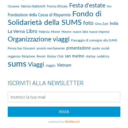
Festa d'estate
Césanne
Fabrizio Battistelli
Feesta d'Estate
fon
Fondo di
Fondazione della Cassa di Risparmio
Solidarietà della SUMS
foto
India
Gino Zani
Libro
La Verna
Malesia
Monet
Mostre
nuove idee nuove imprese
Organizzazione viaggi
Passaggio di consegne alla SUMS
presentazione
Penna San Giovanni
premio meritamente
quote sociali
san marino
reggenza
Relazione
Renoir
Rotary Club
startup
sudafrica
sums
Viaggi
Vietnam
viaggio
ISCRIVITI ALLA NEWSLETTER