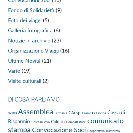
Convocazioni Soci
(16)
Fondo di Solidarietà
(9)
Foto dei viaggi
(5)
Galleria fotografica
(6)
Notizie in archivio
(23)
Organizzazione Viaggi
(16)
Ultime Novità
(21)
Varie
(19)
Visite culturali
(2)
DI COSA PARLIAMO
Assemblea
Cassa di
CArisp
3x100
Birmania
Casale La Fiorina
comunicato
Risparmio
Colonia
Chiesanuova
Compattatore
stampa
Convocazione Soci
Cooperativa Trasforma