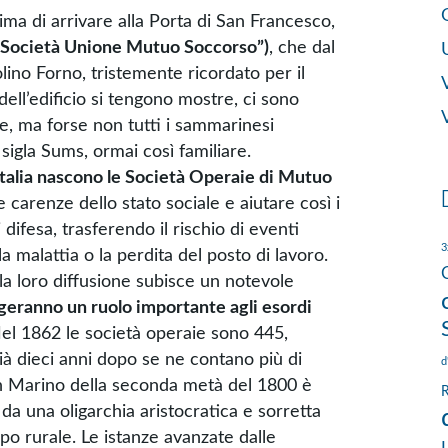
ima di arrivare alla Porta di San Francesco,
Società Unione Mutuo Soccorso”)
, che dal
lino Forno, tristemente ricordato per il
ll’edificio si tengono mostre, ci sono
V
ze, ma forse non tutti i sammarinesi
sigla Sums, ormai così familiare.
Italia nascono le Società Operaie di Mutuo
e carenze dello stato sociale e aiutare così i
difesa, trasferendo il rischio di eventi
3
la malattia o la perdita del posto di lavoro.
la loro diffusione subisce un notevole
geranno un ruolo importante agli esordi
Nel 1862 le società operaie sono 445,
à dieci anni dopo se ne contano più di
d
an Marino della seconda metà del 1800 è
R
da una oligarchia aristocratica e sorretta
 rurale. Le istanze avanzate dalle