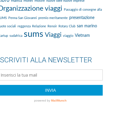
Libro
Malesia
Monet
Mostre
nuove idee nuove imprese
Organizzazione viaggi
Passaggio di consegne alla
presentazione
SUMS
Penna San Giovanni
premio meritamente
san marino
uote sociali
reggenza
Relazione
Renoir
Rotary Club
sums
Viaggi
Vietnam
tartup
sudafrica
viaggio
ISCRIVITI ALLA NEWSLETTER