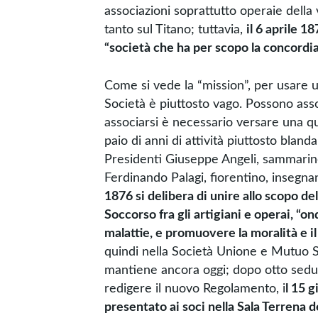
associazioni soprattutto operaie della 
tanto sul Titano; tuttavia,
il 6 aprile 1
“società che ha per scopo la concordia f
Come si vede la “mission”, per usare 
Società è piuttosto vago. Possono associ
associarsi è necessario versare una 
paio di anni di attività piuttosto bla
Presidenti Giuseppe Angeli, sammarines
Ferdinando Palagi, fiorentino, insegnan
1876 si delibera di unire allo scopo de
Soccorso fra gli artigiani e operai, “
malattie, e promuovere la moralità e i
quindi nella Società Unione e Mutuo
mantiene ancora oggi; dopo otto sedu
redigere il nuovo Regolamento, i
l 15 
presentato ai soci nella Sala Terrena 