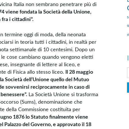
vicina Italia non sembrano penetrare più di
874 viene fondata la Società della Unione,
ra i cittadini”.
q
un termine oggi di moda, della neonata
s
arsi in teoria tutti i cittadini, in realtà per
quota settimanale di 10 centesimi. Dopo un
nda le cose cambiano quando vengono eletti
e, insegnante di lettere al liceo, e
te di Fisica allo stesso liceo.
Il 28 maggio
lla Società dell’Unione quello del Mutuo
onde sovvenirsi reciprocamente in caso di
l benessere”.
La Società Unione si trasforma
 Soccorso (Sums), denominazione che
te della Commissione costituita per
giugno 1876 lo Statuto finalmente viene
del Palazzo del Governo, e approvato il 18