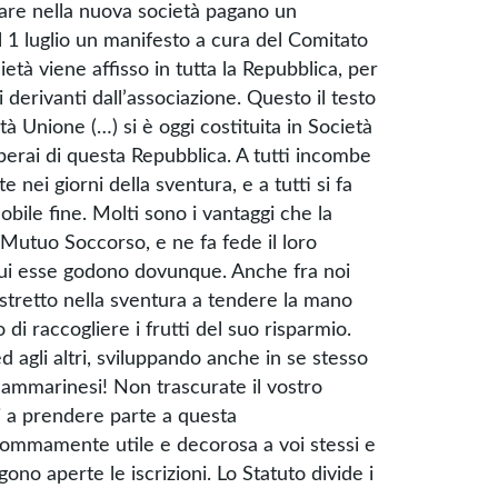
rare nella nuova società pagano un
Il 1 luglio un manifesto a cura del Comitato
età viene affisso in tutta la Repubblica, per
 derivanti dall’associazione. Questo il testo
 Unione (…) si è oggi costituita in Società
operai di questa Repubblica. A tutti incombe
 nei giorni della sventura, e a tutti si fa
bile fine. Molti sono i vantaggi che la
i Mutuo Soccorso, e ne fa fede il loro
 cui esse godono dovunque. Anche fra noi
ostretto nella sventura a tendere la mano
so di raccogliere i frutti del suo risparmio.
 ed agli altri, sviluppando anche in se stesso
. Sammarinesi! Non trascurate il vostro
i a prendere parte a questa
a sommamente utile e decorosa a voi stessi e
ono aperte le iscrizioni. Lo Statuto divide i