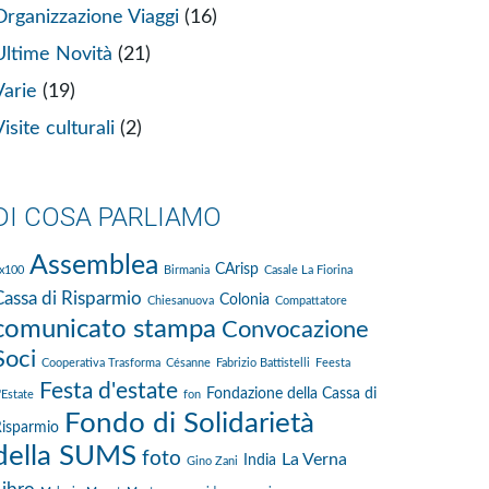
Organizzazione Viaggi
(16)
Ultime Novità
(21)
Varie
(19)
isite culturali
(2)
DI COSA PARLIAMO
Assemblea
CArisp
x100
Birmania
Casale La Fiorina
Cassa di Risparmio
Colonia
Chiesanuova
Compattatore
comunicato stampa
Convocazione
Soci
Cooperativa Trasforma
Césanne
Fabrizio Battistelli
Feesta
Festa d'estate
Fondazione della Cassa di
'Estate
fon
Fondo di Solidarietà
isparmio
della SUMS
foto
La Verna
India
Gino Zani