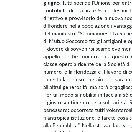
giugno.
Tutti soci dell’Unione per ent
contributo di una lira e 50 centesimi. 
direttivo e provvisorio della nuova soci
diffondere nella popolazione i vantaggi
del manifesto: “Sammarinesi! La Società
di Mutuo Soccorso fra gli artigiani e 
il dovere di sovvenirsi scambievolmente
appello perché concorrano a questo no
classe operaia risente della Società d
numero, e la floridezza e il favore di
l’onesto laborioso operaio non sarà c
all’altrui generosità, ma sarà orgoglio
Per tal modo si nobilita in faccia a sé
il giusto sentimento della solidarietà
benessere: occorrete tutti volenteros
filantropica istituzione, e farete cos
alla Repubblica”. Nella stessa data veng