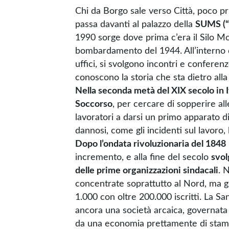
Chi da Borgo sale verso Città, poco pr
passa davanti al palazzo della
SUMS (“
1990 sorge dove prima c’era il Silo Mo
bombardamento del 1944. All’interno de
uffici, si svolgono incontri e conferen
conoscono la storia che sta dietro alla 
Nella seconda metà del XIX secolo in 
Soccorso
, per cercare di sopperire all
lavoratori a darsi un primo apparato di 
dannosi, come gli incidenti sul lavoro, 
Dopo l’ondata rivoluzionaria del 1848
incremento, e alla fine del secolo
svol
delle prime organizzazioni sindacali
. 
concentrate soprattutto al Nord, ma gi
1.000 con oltre 200.000 iscritti. La S
ancora una società arcaica, governata 
da una economia prettamente di stampo